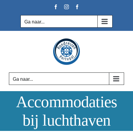
Ga
Facebook
Instagram
Facebook
naar
inhoud
Ga naar...
Ga naar...
Accommodaties
bij luchthaven