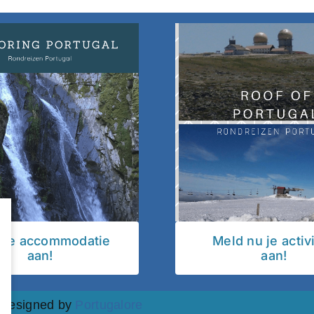
 je accommodatie
Meld nu je activi
aan!
aan!
| Designed by
Portugalore