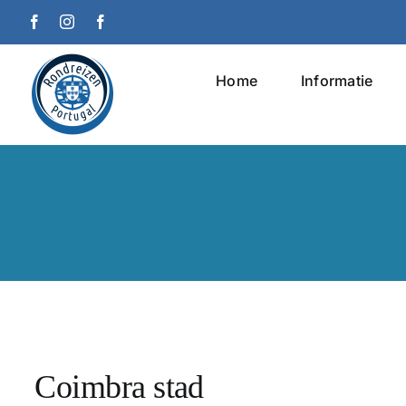
Ga
Facebook
Instagram
Facebook
naar
inhoud
Home
Informatie
Coimbra stad