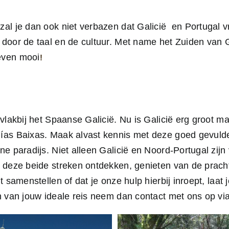
zal je dan ook niet verbazen dat Galicië en Portugal v
n door de taal en de cultuur. Met name het Zuiden van 
 even mooi
!
 vlakbij het Spaanse Galicië. Nu is Galicië erg groot m
 Rías Baixas. Maak alvast kennis met deze goed gevuld
ene paradijs. Niet alleen Galicië en Noord-Portugal zij
jij deze beide streken ontdekken, genieten van de prac
lt samenstellen of dat je onze hulp hierbij inroept, laa
en van jouw ideale reis neem dan contact met ons op vi