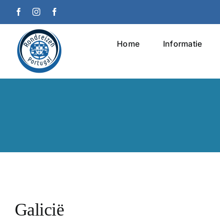
Ga
Facebook
Instagram
Facebook
naar
inhoud
Home
Informatie
Galicië