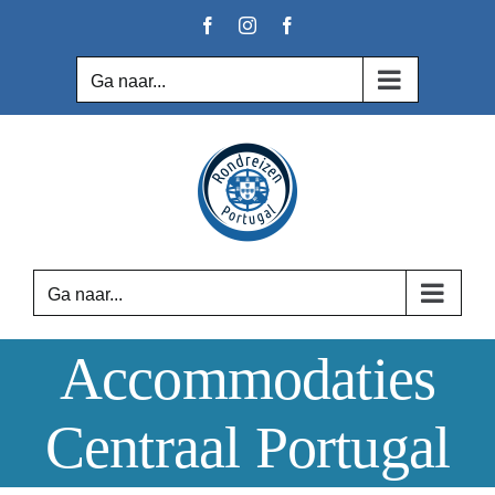
Ga
Facebook
Instagram
Facebook
naar
inhoud
Ga naar...
Ga naar...
Accommodaties
Centraal Portugal